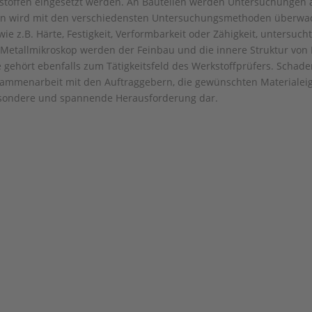
kstoffen eingesetzt werden. An Bauteilen werden Untersuchungen 
ten wird mit den verschiedensten Untersuchungsmethoden überwac
e z.B. Härte, Festigkeit, Verformbarkeit oder Zähigkeit, untersuch
Metallmikroskop werden der Feinbau und die innere Struktur von 
ehört ebenfalls zum Tätigkeitsfeld des Werkstoffprüfers. Schaden
usammenarbeit mit den Auftraggebern, die gewünschten Materiale
besondere und spannende Herausforderung dar.