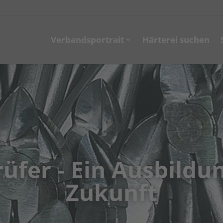
Verbandsportrait
Härterei suchen
üfer - Ein Ausbildu
Zukunft