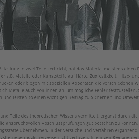
lastung in zwei Teile zerbricht, hat das Material meistens einen 
 z.B. Metalle oder Kunststoffe auf Härte, Zugfestigkeit, Hitze- u
ücken oder biegen mit speziellen Apparaten die verschiedenen Wer
sich Metalle auch von innen an, um mögliche Fehler festzustellen.
n und leisten so einen wichtigen Beitrag zu Sicherheit und Umwelt
nd Teile des theoretischen Wissens vermittelt, ergänzt durch die 
um die anspruchsvollen Abschlussprüfungen gut bestehen zu können
ungsstätte übernehmen, in der Versuche und Verfahren ergänzend 
gsbetriebe möglicherweise nicht verfügen. In einigen Regionen e