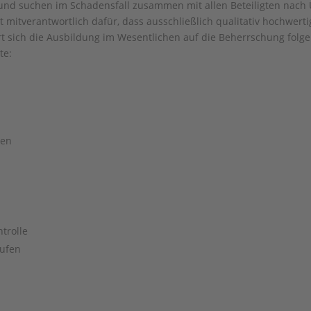
 und suchen im Schadensfall zusammen mit allen Beteiligten nac
t mitverantwortlich dafür, dass ausschließlich qualitativ hochwe
rt sich die Ausbildung im Wesentlichen auf die Beherrschung fol
te:
ien
trolle
ufen