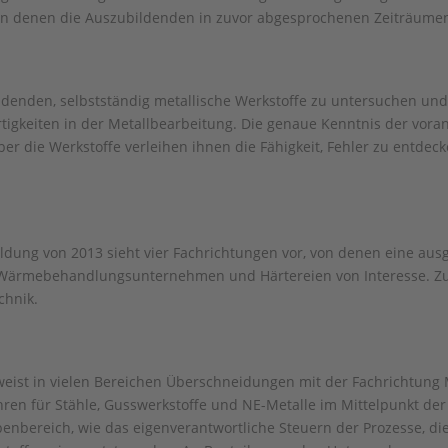
in denen die Auszubildenden in zuvor abgesprochenen Zeiträume
denden, selbstständig metallische Werkstoffe zu untersuchen und
tigkeiten in der Metallbearbeitung. Die genaue Kenntnis der vor
er die Werkstoffe verleihen ihnen die Fähigkeit, Fehler zu entdec
ldung von 2013 sieht vier Fachrichtungen vor, von denen eine au
Wärmebehandlungsunternehmen und Härtereien von Interesse. Zud
chnik.
st in vielen Bereichen Überschneidungen mit der Fachrichtung Me
en für Stähle, Gusswerkstoffe und NE-Metalle im Mittelpunkt de
nbereich, wie das eigenverantwortliche Steuern der Prozesse, d