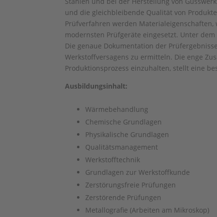
Stählen und bei der Herstellung von Gusswer
und die gleichbleibende Qualität von Produk
Prüfverfahren werden Materialeigenschaften, wi
modernsten Prüfgeräte eingesetzt. Unter dem 
Die genaue Dokumentation der Prüfergebnisse g
Werkstoffversagens zu ermitteln. Die enge Z
Produktionsprozess einzuhalten, stellt eine 
Ausbildungsinhalt:
Wärmebehandlung
Chemische Grundlagen
Physikalische Grundlagen
Qualitätsmanagement
Werkstofftechnik
Grundlagen zur Werkstoffkunde
Zerstörungsfreie Prüfungen
Zerstörende Prüfungen
Metallografie (Arbeiten am Mikroskop)