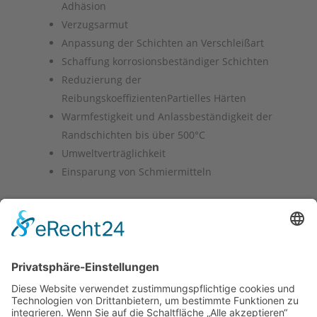
Adhäsion
Verzugsarmut
Anpassung der Schichten an Verschleißart
Schaffung korrosionsbeständiger Schichten
Reduzierung der
ReibungskoeffizientenPartielles Härten
Warmfestigkeit und Anlassbeständigkeit der
Randschichten bis über 500°C
Umweltverträglichkeit
Einsparung von Schmiermitteln
4. Kundenangaben zur Wärmebehandlung
Neben der Angabe des Werkstoffes, sollten als
Qualitätsmaßstäbe in der Fertigungszeichnung
genannt werden:
Sollhärte in HV (inkl. Prüflast)
Nitrierhärtetiefe (Nht) in mm