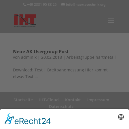
+49 2331 95 88 25
info@haertetechnik.org
Neue AK Usergroup Post
von
adminix
|
20.02.2018
|
Arbeistgruppe hartmetall
Download: Test | Breitbandmessung Hier kommt
etwas Text …
Startseite
IHT-Cloud
Kontakt
Impressum
Datenschutz
copyright © IHT 2026